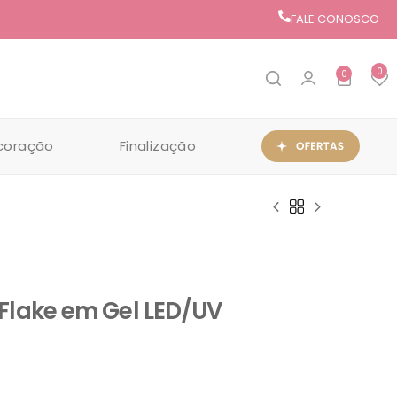
FALE CONOSCO
0
0
coração
Finalização
Flake em Gel LED/UV