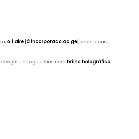
ra:
o flake já incorporado ao gel
, pronto para
nderlight entrega unhas com
brilho holográfico