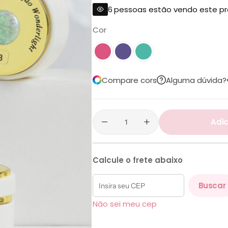
6
pessoas estão vendo este p
Cor
Compare cors
Alguma dúvida?
Adic
Calcule o frete abaixo
Buscar
Não sei meu cep