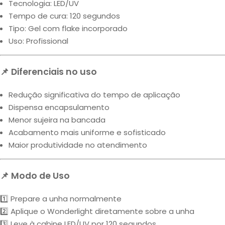
Tecnologia: LED/UV
Tempo de cura: 120 segundos
Tipo: Gel com flake incorporado
Uso: Profissional
📌 Diferenciais no uso
Redução significativa do tempo de aplicação
Dispensa encapsulamento
Menor sujeira na bancada
Acabamento mais uniforme e sofisticado
Maior produtividade no atendimento
📌 Modo de Uso
1️⃣ Prepare a unha normalmente
2️⃣ Aplique o Wonderlight diretamente sobre a unha
3️⃣ Leve à cabine LED/UV por 120 segundos