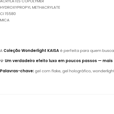
ACRYLATES COPOLYMER
HYDROXYPROPYL METHACRYLATE
CI 15580
MICA
A
Coleção Wonderlight KAISA
é perfeita para quem busc
💎
Um verdadeiro efeito luxo em poucos passos — mais b
Palavras-chave:
gel com flake, gel holográfico, wonderlight k