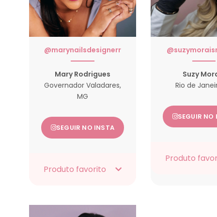
@marynailsdesignerr
@suzymorais
Mary Rodrigues
Suzy Mor
Governador Valadares,
Rio de Janeir
MG
SEGUIR NO 
SEGUIR NO INSTA
Produto favor
Produto favorito