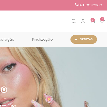
FALE CONOSCO
0
0
coração
Finalização
®
uem usa