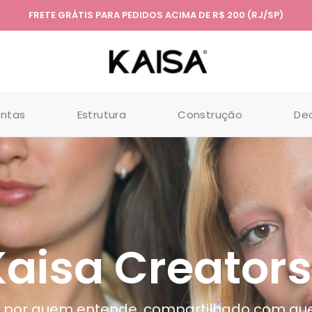
FRETE GRÁTIS PARA PEDIDOS ACIMA DE R$ 200 (RJ/SP)
entas
Estrutura
Construção
De
Kaisa Creators
 por quem entende, compartilhado com q