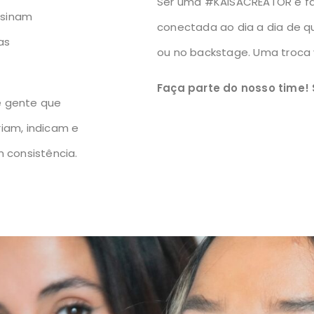
Ser uma #KAISACREATOR é faz
nsinam
conectada ao dia a dia de q
as
ou no backstage. Uma troca 
Faça parte do nosso time!
e gente que
riam, indicam e
 consistência.