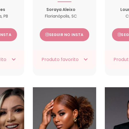
tes
Soraya Aleixo
Lou
, PB
Florianópolis, SC
C
INSTA
SEGUIR NO INSTA
SEG
ito
Produto favorito
Produt