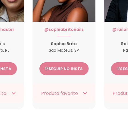
master
@sophiabritonails
@railo
ais
Sophia Brito
Rai
o, RJ
São Mateus, SP
Pa
INSTA
SEGUIR NO INSTA
SEG
ito
Produto favorito
Produt