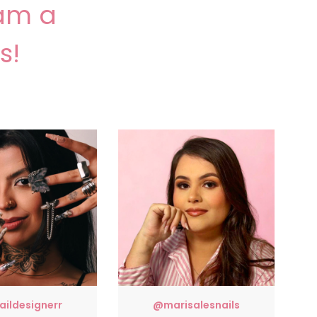
am a
s!
aildesignerr
@marisalesnails