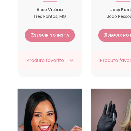
Alice Vitória
Josy Pon
Três Pontas, MG
João Pessoa
SEGUIR NO INSTA
SEGUIR NO 
Produto favorito
Produto favor