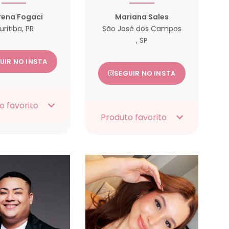
rena Fogaci
Mariana Sales
uritiba, PR
São José dos Campos
, SP
UIR NO INSTA
SEGUIR NO INSTA
o favorito
Produto favorito