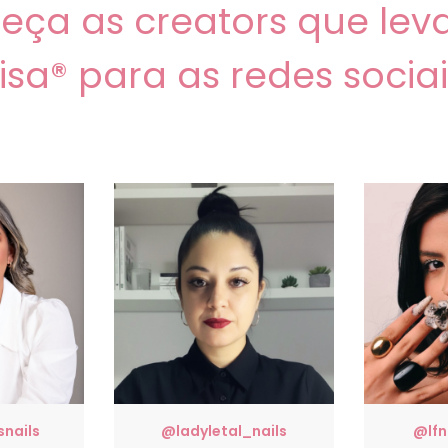
eça as creators que lev
isa® para as redes sociai
nails
@ladyletal_nails
@lfn