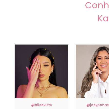
Conh
Ka
@alicevitts
@josypontes