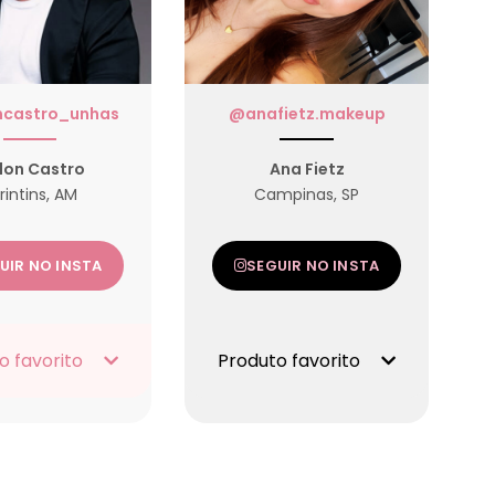
ncastro_unhas
@anafietz.makeup
lon Castro
Ana Fietz
rintins, AM
Campinas, SP
UIR NO INSTA
SEGUIR NO INSTA
o favorito
Produto favorito