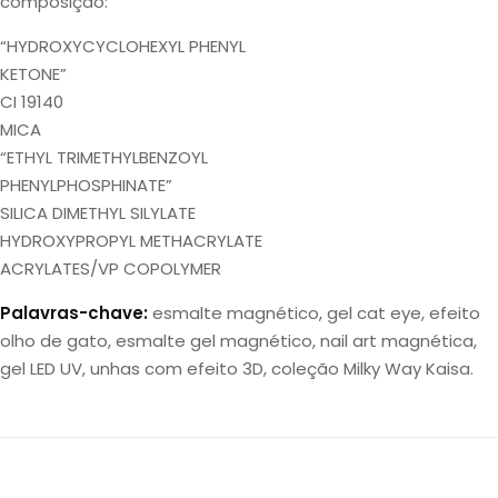
composição:
“HYDROXYCYCLOHEXYL PHENYL
KETONE”
CI 19140
MICA
“ETHYL TRIMETHYLBENZOYL
PHENYLPHOSPHINATE”
SILICA DIMETHYL SILYLATE
HYDROXYPROPYL METHACRYLATE
ACRYLATES/VP COPOLYMER
Palavras-chave:
esmalte magnético, gel cat eye, efeito
olho de gato, esmalte gel magnético, nail art magnética,
gel LED UV, unhas com efeito 3D, coleção Milky Way Kaisa.