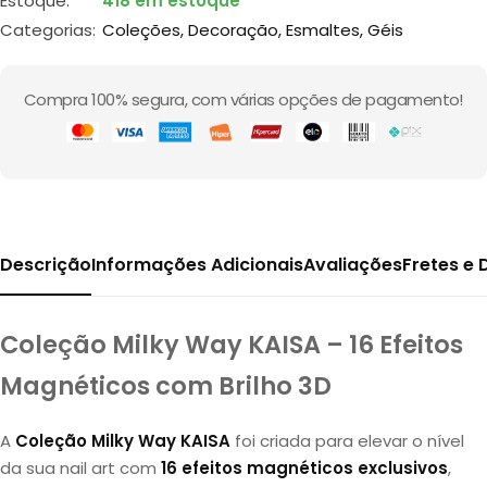
Estoque:
418 em estoque
Categorias:
Coleções
,
Decoração
,
Esmaltes
,
Géis
Compra 100% segura, com várias opções de pagamento!
Descrição
Informações Adicionais
Avaliações
Fretes e
Coleção Milky Way KAISA – 16 Efeitos
Magnéticos com Brilho 3D
A
Coleção Milky Way KAISA
foi criada para elevar o nível
da sua nail art com
16 efeitos magnéticos exclusivos
,