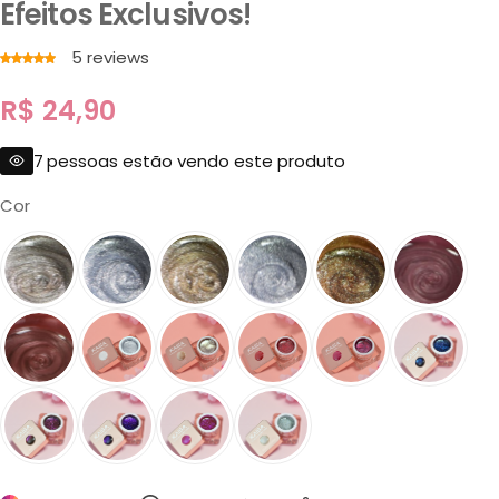
Efeitos Exclusivos!
5
reviews
R$
24,90
7
pessoas estão vendo este produto
Cor
001
002
003
004
005
006
007
008
009
010
011
Arte
Autentica
Inspiração
Kaisa
Sofisticada