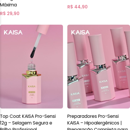
Máxima
R$
44,90
R$
29,90
Top Coat KAISA Pro-Sensi
Preparadores Pro-Sensi
12g – Selagem Segura e
KAISA – Hipoalergênicos |
Brilho Profissional
Preparação Completa para