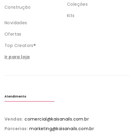
Coleções
Construção
Kits
Novidades
Ofertas
Top Creators®
Ir para loja
Atendimento
Vendas:
comercial@kaisanails.com.br
Parcerias:
marketing@kaisanails.com.br