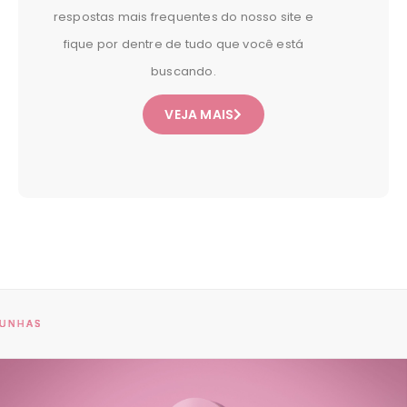
respostas mais frequentes do nosso site e
fique por dentre de tudo que você está
buscando.
VEJA MAIS
ISA NAILS®
ISA NAILS®
ISA NAILS®
ISA NAILS®
TUDO PARA SUAS UNHAS
TUDO PARA SUAS UNHAS
TUDO PARA SUAS UNHAS
TUDO PARA SUAS UNHAS