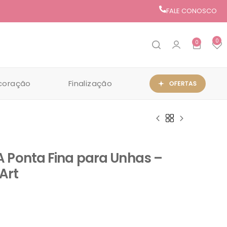
FALE CONOSCO
0
0
coração
Finalização
A Ponta Fina para Unhas –
 Art