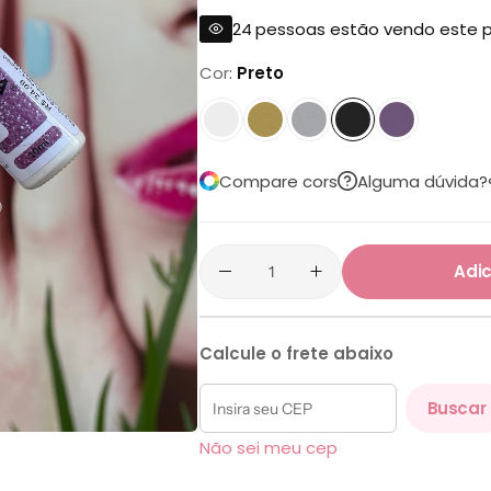
24
pessoas estão vendo este 
Cor
Preto
Branco
dourado
prata
Preto
Rose
Compare cors
Alguma dúvida?
Adic
Calcule o frete abaixo
Buscar
Não sei meu cep