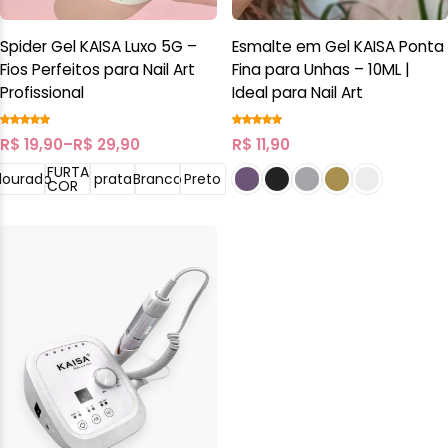
Spider Gel KAISA Luxo 5G –
Esmalte em Gel KAISA Ponta
Fios Perfeitos para Nail Art
Fina para Unhas – 10ML |
Profissional
Ideal para Nail Art
R$
19,90
–
R$
29,90
R$
11,90
FURTA
dourado
prata
Branco
Preto
COR