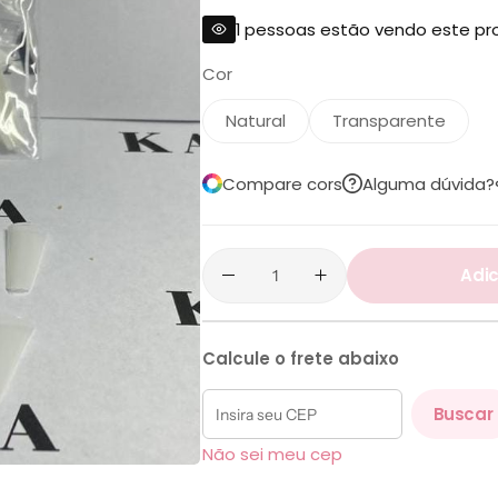
1
pessoas estão vendo este pr
Cor
Natural
Transparente
Compare cors
Alguma dúvida?
Adic
Calcule o frete abaixo
Buscar
Não sei meu cep