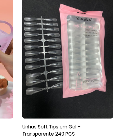
DEST
Unhas Soft Tips em Gel –
Postiç
Transparente 240 PCS
R$
31,9