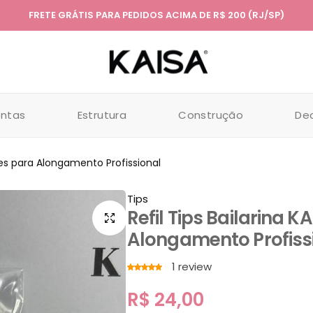
FRETE GRÁTIS PARA PEDIDOS ACIMA DE R$ 200 (RJ/SP)
entas
Estrutura
Construção
De
ades para Alongamento Profissional
Tips
Refil Tips Bailarina 
Alongamento Profiss
1
review
R$
24,00