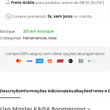
Frete Grátis
para pedidos acima de R$120 (RJ/SP)
Compre parcelado
3x, sem juros
no cartão
Estoque:
201 em estoque
Categorias:
Ferramentas
,
Lixas
Compra 100% segura, com várias opções de pagamento!
Descrição
Informações Adicionais
Avaliações
Fretes e
Lixa Master KAISA Boomerang –