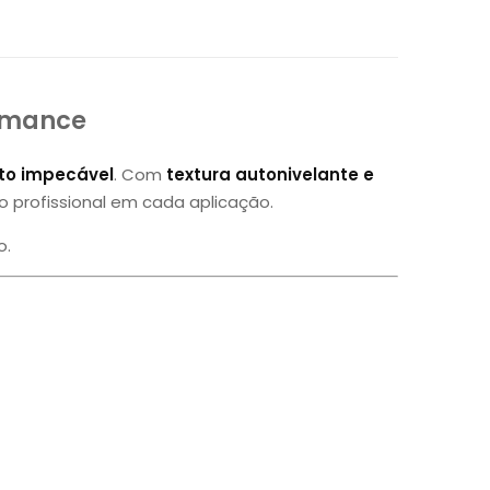
ormance
to impecável
. Com
textura autonivelante e
o profissional em cada aplicação.
o.