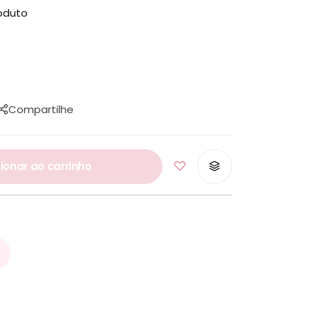
oduto
TER
ONTROL
Compartilhe
ionar ao carrinho