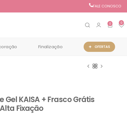
FALE CONOSCO
0
0
coração
Finalização
e Gel KAISA + Frasco Grátis
lta Fixação