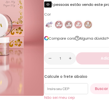
1
pessoas estão vendo este pr
Cor
BABY BOOMER
NUDE PINK
COVER NUDE CONTROL
NUDE GLOW C/ GLIT
NUDE CHICK C
Compare cors
Alguma dúvida?
Adic
Calcule o frete abaixo
Buscar
Não sei meu cep