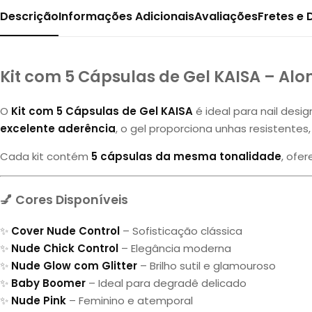
Descrição
Informações Adicionais
Avaliações
Fretes e
Kit com 5 Cápsulas de Gel KAISA – Al
O
Kit com 5 Cápsulas de Gel KAISA
é ideal para nail des
excelente aderência
, o gel proporciona unhas resistente
Cada kit contém
5 cápsulas da mesma tonalidade
, ofe
💅 Cores Disponíveis
✨
Cover Nude Control
– Sofisticação clássica
✨
Nude Chick Control
– Elegância moderna
✨
Nude Glow com Glitter
– Brilho sutil e glamouroso
✨
Baby Boomer
– Ideal para degradê delicado
✨
Nude Pink
– Feminino e atemporal