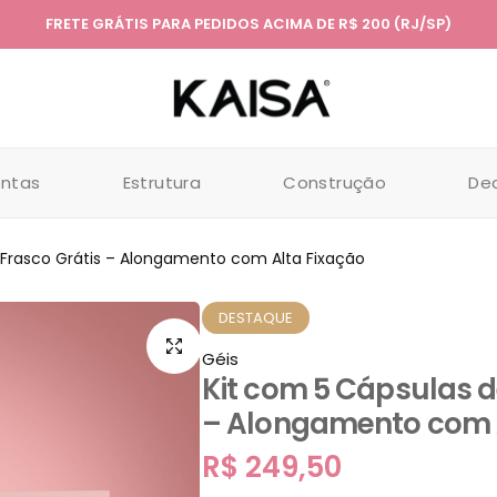
FRETE GRÁTIS PARA PEDIDOS ACIMA DE R$ 200 (RJ/SP)
entas
Estrutura
Construção
De
+ Frasco Grátis – Alongamento com Alta Fixação
DESTAQUE
Géis
Kit com 5 Cápsulas d
– Alongamento com A
R$
249,50