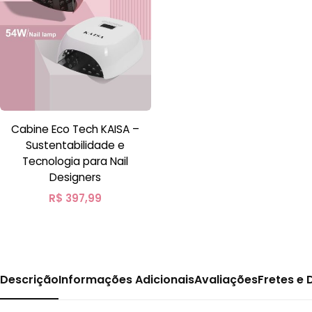
Cabine Eco Tech KAISA –
Sustentabilidade e
Tecnologia para Nail
Designers
R$
397,99
Descrição
Informações Adicionais
Avaliações
Fretes e