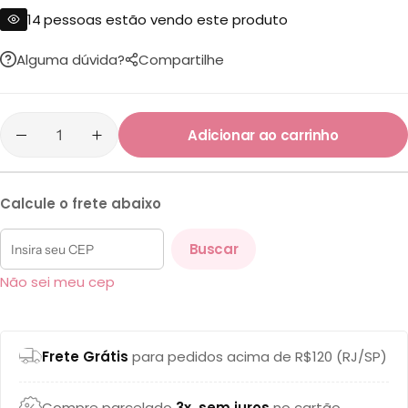
14
pessoas estão vendo este produto
Alguma dúvida?
Compartilhe
Adicionar ao carrinho
Calcule o frete abaixo
Buscar
Não sei meu cep
Frete Grátis
para pedidos acima de R$120 (RJ/SP)
Compre parcelado
3x, sem juros
no cartão