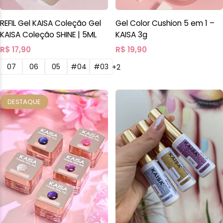
REFIL Gel KAISA Coleção Gel
Gel Color Cushion 5 em 1 –
KAISA Coleção SHINE | 5ML
KAISA 3g
R$
17,90
R$
19,90
07
06
05
#04
#03
+2
DESTAQUE