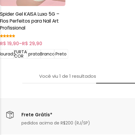
Spider Gel KAISA Luxo 5G –
Fios Perfeitos para Nail Art
Profissional
R$
19,90
–
R$
29,90
FURTA
dourado
prata
Branco
Preto
COR
Você viu
1
de
1
resultados
Frete Grátis*
pedidos acima de R$200 (RJ/SP)