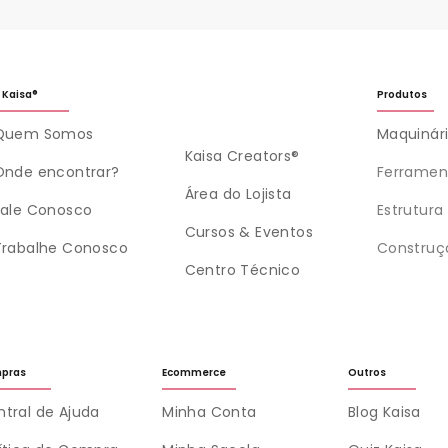
 Kaisa®
Produtos
Quem Somos
Maquinár
Kaisa Creators®
Onde encontrar?
Ferramen
Área do Lojista
Fale Conosco
Estrutura
Cursos & Eventos
Trabalhe Conosco
Construç
Centro Técnico
pras
Ecommerce
Outros
tral de Ajuda
Minha Conta
Blog Kaisa