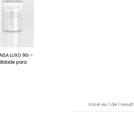
AISA LUXO 9G –
ilidade para
Você viu
1
de
1
resul