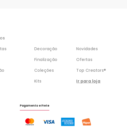
ios
tas
Decoração
Novidades
Finalização
Ofertas
ão
Coleções
Top Creators®
Kits
Ir para loja
Pagamento e Frete