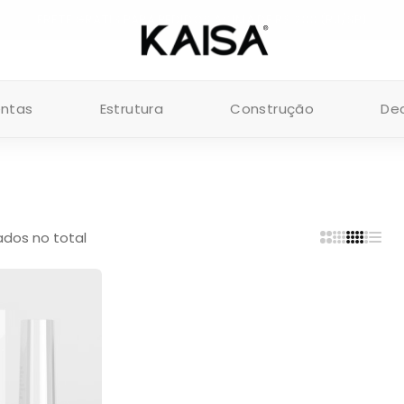
FRETE GRÁTIS PARA PEDIDOS ACIMA DE R$ 200 (RJ/SP)
entas
Estrutura
Construção
De
tados no total