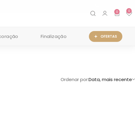
FALE CONOSCO
0
0
coração
Finalização
Ordenar por:
Data, mais recente