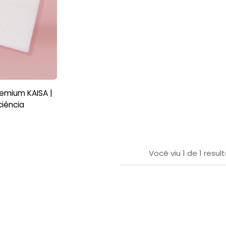
remium KAISA |
iciência
Você viu
1
de
1
resul