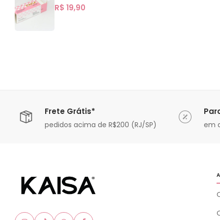
R$
19,90
Frete Grátis*
Par
ável
pedidos acima de R$200 (RJ/SP)
em a
A