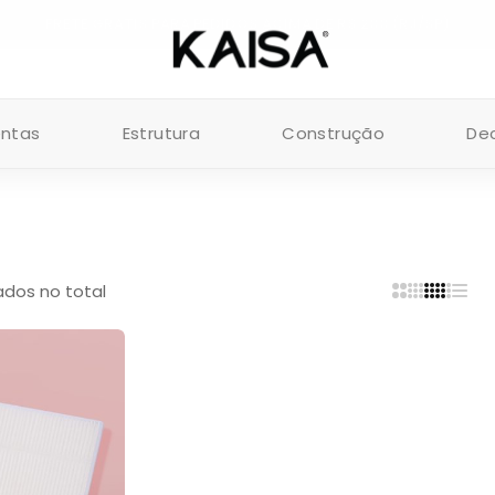
FRETE GRÁTIS PARA PEDIDOS ACIMA DE R$ 200 (RJ/SP)
entas
Estrutura
Construção
De
tados no total