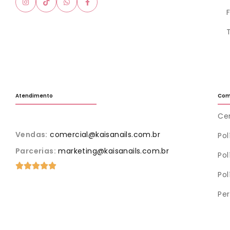
Atendimento
Com
Cen
Vendas:
comercial@kaisanails.com.br
Po
Parcerias:
marketing@kaisanails.com.br
Pol
Pol
Pe