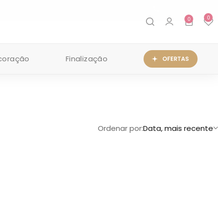
FALE CONOSCO
0
0
coração
Finalização
Ordenar por:
Data, mais recente