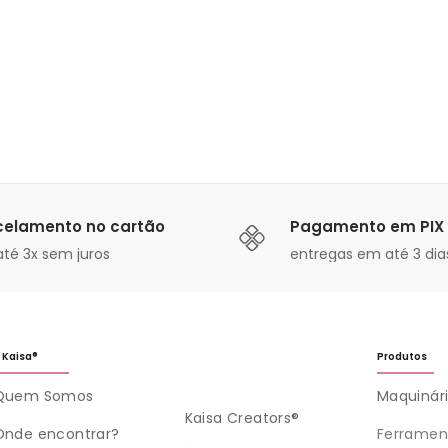
celamento no cartão
Pagamento em PIX
té 3x sem juros
entregas em até 3 dias
 Kaisa®
Produtos
Quem Somos
Maquinár
Kaisa Creators®
Onde encontrar?
Ferramen