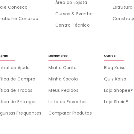
Área do Lojista
Fale Conosco
Estrutura
Cursos & Eventos
Trabalhe Conosco
Construç
Centro Técnico
pras
Ecommerce
Outros
tral de Ajuda
Minha Conta
Blog Kaisa
lítica de Compra
Minha Sacola
Quiz Kaisa
ítica de Trocas
Meus Pedidos
Loja Shopee®
ítica de Entregas
Lista de Favoritos
Loja Shein®
rguntas Frequentes
Comparar Produtos