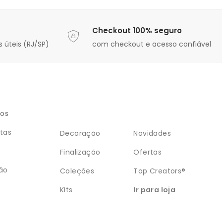
Checkout 100% seguro
 úteis (RJ/SP)
com checkout e acesso confiável
ios
tas
Decoração
Novidades
Finalização
Ofertas
ão
Coleções
Top Creators®
Kits
Ir para loja