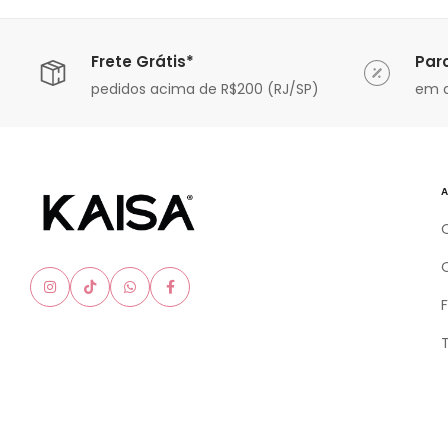
Frete Grátis*
Par
ável
pedidos acima de R$200 (RJ/SP)
em a
A