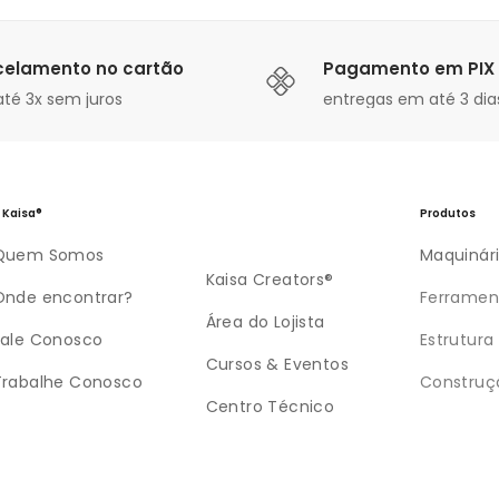
celamento no cartão
Pagamento em PIX
té 3x sem juros
entregas em até 3 dias
 Kaisa®
Produtos
Quem Somos
Maquinár
Kaisa Creators®
Onde encontrar?
Ferramen
Área do Lojista
Fale Conosco
Estrutura
Cursos & Eventos
Trabalhe Conosco
Construç
Centro Técnico