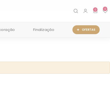
FALE CONOSCO
0
0
coração
Finalização