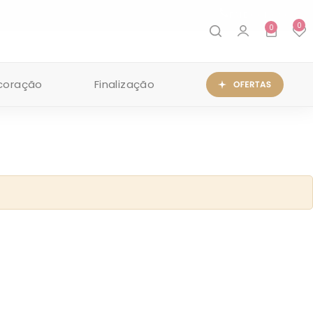
FALE CONOSCO
0
0
coração
Finalização