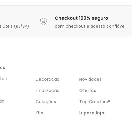
Checkout 100% seguro
 úteis (RJ/SP)
com checkout e acesso confiável
ios
tas
Decoração
Novidades
Finalização
Ofertas
ão
Coleções
Top Creators®
Kits
Ir para loja