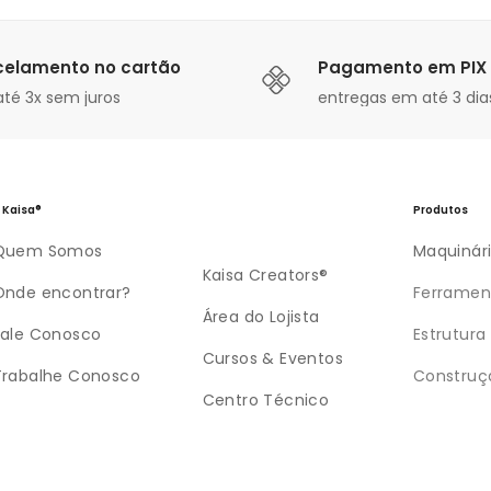
celamento no cartão
Pagamento em PIX
té 3x sem juros
entregas em até 3 dias
 Kaisa®
Produtos
Quem Somos
Maquinár
Kaisa Creators®
Onde encontrar?
Ferramen
Área do Lojista
Fale Conosco
Estrutura
Cursos & Eventos
Trabalhe Conosco
Construç
Centro Técnico