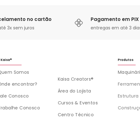
celamento no cartão
Pagamento em PIX
té 3x sem juros
entregas em até 3 dias
 Kaisa®
Produtos
Quem Somos
Maquinár
Kaisa Creators®
Onde encontrar?
Ferramen
Área do Lojista
Fale Conosco
Estrutura
Cursos & Eventos
Trabalhe Conosco
Construç
Centro Técnico