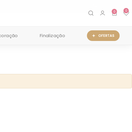
FALE CONOSCO
0
0
coração
Finalização