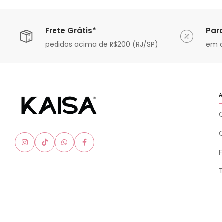
Frete Grátis*
Par
ável
pedidos acima de R$200 (RJ/SP)
em a
A