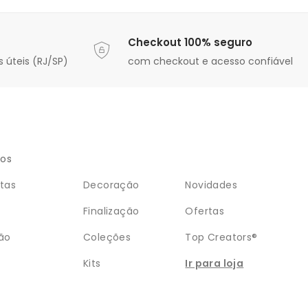
Checkout 100% seguro
 úteis (RJ/SP)
com checkout e acesso confiável
ios
tas
Decoração
Novidades
Finalização
Ofertas
ão
Coleções
Top Creators®
Kits
Ir para loja