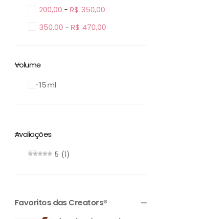
R$
200,00
-
R$
350,00
R$
350,00
-
R$
470,00
Volume
6 – 15 ml
Avaliações
5
1
Favoritos das Creators®