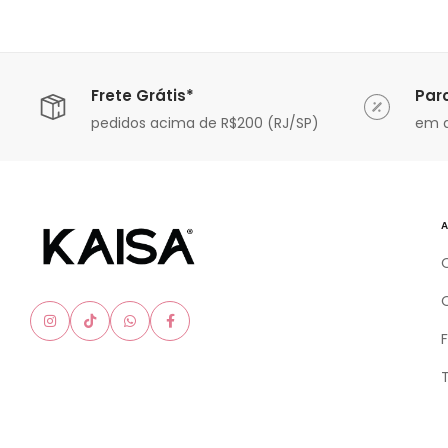
Frete Grátis*
Par
ável
pedidos acima de R$200 (RJ/SP)
em a
A