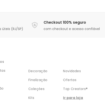
Checkout 100% seguro
 úteis (RJ/SP)
com checkout e acesso confiável
ios
tas
Decoração
Novidades
Finalização
Ofertas
ão
Coleções
Top Creators®
Kits
Ir para loja