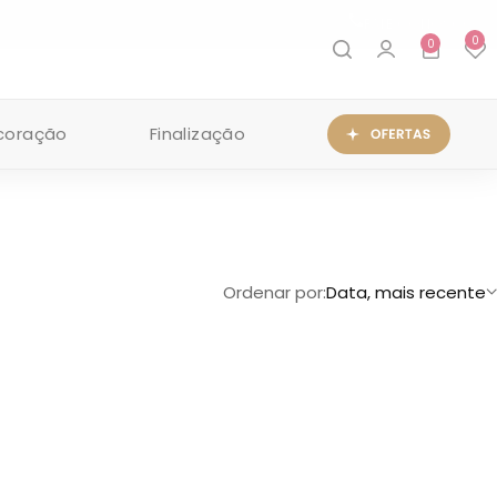
FALE CONOSCO
0
0
coração
Finalização
Ordenar por:
Data, mais recente