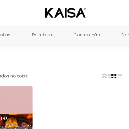
FRETE GRÁTIS PARA PEDIDOS ACIMA DE R$ 200 (RJ/SP)
entas
Estrutura
Construção
De
tados no total