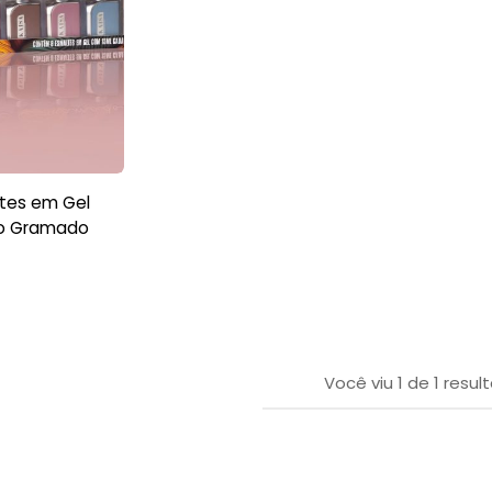
ltes em Gel
ão Gramado
Você viu
1
de
1
resul