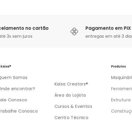
celamento no cartão
Pagamento em PIX
té 3x sem juros
entregas em até 3 dias
 Kaisa®
Produtos
Quem Somos
Maquinár
Kaisa Creators®
Onde encontrar?
Ferramen
Área do Lojista
Fale Conosco
Estrutura
Cursos & Eventos
Trabalhe Conosco
Construç
Centro Técnico