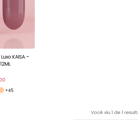
 Luxo KAISA –
 12ML
00
+45
Você viu
1
de
1
resul