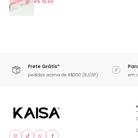
R$
19,90
Frete Grátis*
Par
ável
pedidos acima de R$200 (RJ/SP)
em a
A