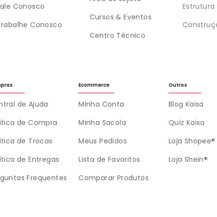
Fale Conosco
Estrutura
Cursos & Eventos
Trabalhe Conosco
Construç
Centro Técnico
pras
Ecommerce
Outros
tral de Ajuda
Minha Conta
Blog Kaisa
lítica de Compra
Minha Sacola
Quiz Kaisa
ítica de Trocas
Meus Pedidos
Loja Shopee®
ítica de Entregas
Lista de Favoritos
Loja Shein®
rguntas Frequentes
Comparar Produtos