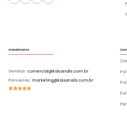
Atendimento
Com
Cen
Vendas:
comercial@kaisanails.com.br
Po
Parcerias:
marketing@kaisanails.com.br
Pol
Pol
Pe