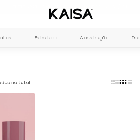
FRETE GRÁTIS PARA PEDIDOS ACIMA DE R$ 200 (RJ/SP)
entas
Estrutura
Construção
De
tados no total