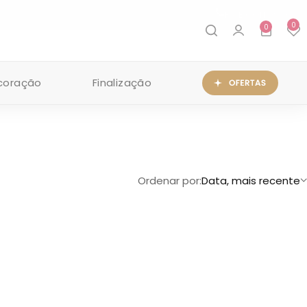
FALE CONOSCO
0
0
coração
Finalização
Ordenar por:
Data, mais recente