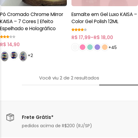
Pó Cromado Chrome Mirror
Esmalte em Gel Luxo KAISA –
KAISA – 7 Cores | Efeito
Color Gel Polish 12ML
Espelhado e Holográfico
R$
17,99
–
R$
18,00
R$
14,90
+45
+2
Você viu
2
de
2
resultados
Frete Grátis*
pedidos acima de R$200 (RJ/SP)