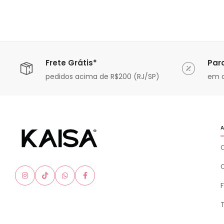
Frete Grátis*
Par
ável
pedidos acima de R$200 (RJ/SP)
em a
A