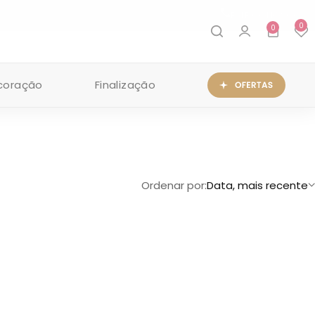
FALE CONOSCO
0
0
coração
Finalização
Ordenar por:
Data, mais recente