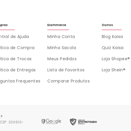
pras
Ecommerce
Outros
tral de Ajuda
Minha Conta
Blog Kaisa
lítica de Compra
Minha Sacola
Quiz Kaisa
ítica de Trocas
Meus Pedidos
Loja Shopee®
ítica de Entregas
Lista de Favoritos
Loja Shein®
rguntas Frequentes
Comparar Produtos
A®
 CEP: 200610-