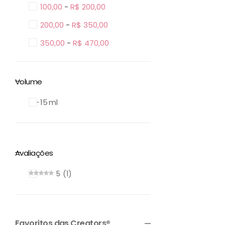
R$
100,00
-
R$
200,00
R$
200,00
-
R$
350,00
R$
350,00
-
R$
470,00
Volume
6 – 15 ml
Avaliações
5
1
Favoritos das Creators®