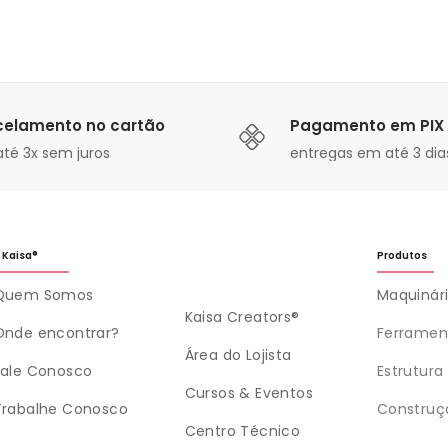
celamento no cartão
Pagamento em PIX
té 3x sem juros
entregas em até 3 dias
 Kaisa®
Produtos
Quem Somos
Maquinár
Kaisa Creators®
Onde encontrar?
Ferramen
Área do Lojista
Fale Conosco
Estrutura
Cursos & Eventos
Trabalhe Conosco
Construç
Centro Técnico