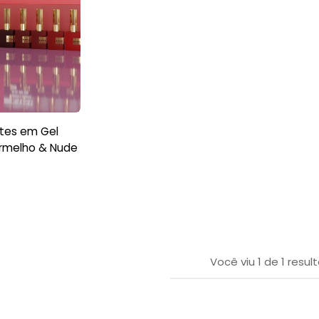
ltes em Gel
ermelho & Nude
Você viu
1
de
1
resul