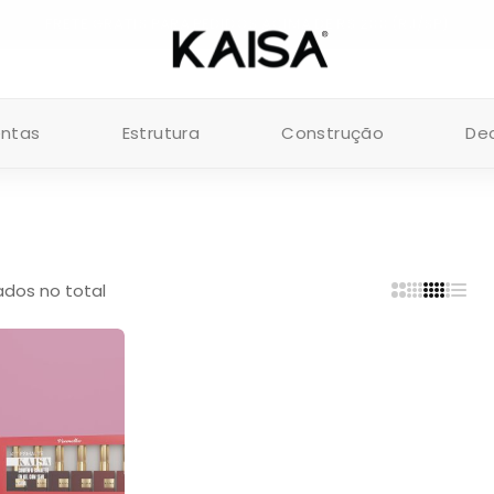
FRETE GRÁTIS PARA PEDIDOS ACIMA DE R$ 200 (RJ/SP)
entas
Estrutura
Construção
De
tados no total