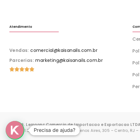
Atendimento
Com
Cen
Vendas:
comercial@kaisanails.com.br
Po
Parcerias:
marketing@kaisanails.com.br
Pol
Pol
Pe
© 2026. Lemoonc Comercio de Importacao e Exportacao LTD
Precisa de ajuda?
CPNJ: 41.306.308/0001-47 • Rua Buenos Aires, 305 – Centro, RJ –
030