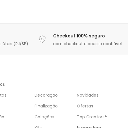
Checkout 100% seguro
 úteis (RJ/SP)
com checkout e acesso confiável
ios
tas
Decoração
Novidades
Finalização
Ofertas
ão
Coleções
Top Creators®
Kits
Ir para loja